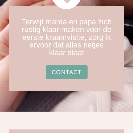
Terwijl mama en papa zich
rustig klaar maken voor de
eerste kraamvisite, zorg ik
ervoor dat alles netjes
klaar staat
CONTACT